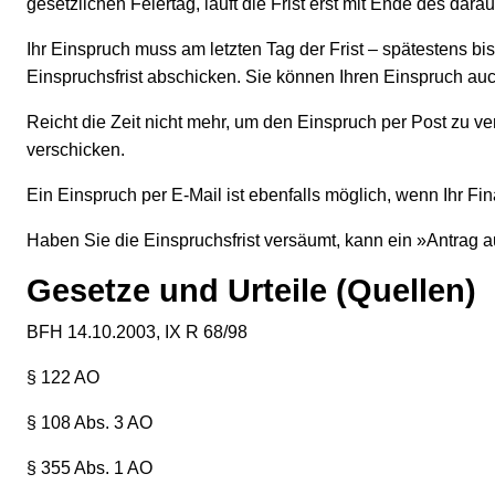
gesetzlichen Feiertag, läuft die Frist erst mit Ende des dar
Ihr Einspruch muss am letzten Tag der Frist – spätestens bi
Einspruchsfrist abschicken. Sie können Ihren Einspruch au
Reicht die Zeit nicht mehr, um den Einspruch per Post zu v
verschicken.
Ein Einspruch per E-Mail ist ebenfalls möglich, wenn Ihr Fi
Haben Sie die Einspruchsfrist versäumt, kann ein »Antrag a
Gesetze und Urteile (Quellen)
BFH 14.10.2003, IX R 68/98
§ 122 AO
§ 108 Abs. 3 AO
§ 355 Abs. 1 AO