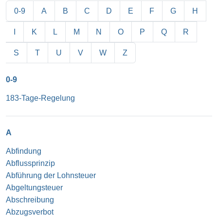
0-9
A
B
C
D
E
F
G
H
I
K
L
M
N
O
P
Q
R
S
T
U
V
W
Z
0-9
183-Tage-Regelung
A
Abfindung
Abflussprinzip
Abführung der Lohnsteuer
Abgeltungsteuer
Abschreibung
Abzugsverbot