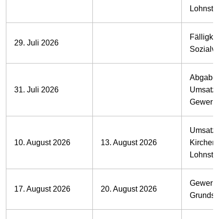
Lohnste
Fälligkei
29. Juli 2026
Sozialv
Abgabe 
31. Juli 2026
Umsatzs
Gewerbe
Umsatzs
10. August 2026
13. August 2026
Kirchens
Lohnste
Gewerbe
17. August 2026
20. August 2026
Grundst