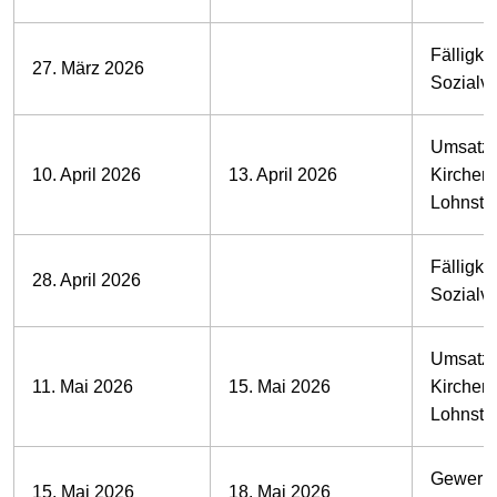
Fälligkei
27. März 2026
Sozialv
Umsatzs
10. April 2026
13. April 2026
Kirchens
Lohnste
Fälligkei
28. April 2026
Sozialv
Umsatzs
11. Mai 2026
15. Mai 2026
Kirchens
Lohnste
Gewerbe
15. Mai 2026
18. Mai 2026