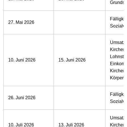
Grundst
Fälligkei
27. Mai 2026
Sozialv
Umsatzs
Kirchens
Lohnste
10. Juni 2026
15. Juni 2026
Einkomm
Kirchens
Körpersc
Fälligkei
26. Juni 2026
Sozialv
Umsatzs
10. Juli 2026
13. Juli 2026
Kirchens