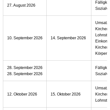
Fälligkei
27. August 2026
Sozialv
Umsatzs
Kirchens
Lohnste
10. September 2026
14. September 2026
Einkomm
Kirchens
Körpersc
28. September 2026
Fälligkei
28. September 2026
Sozialv
Umsatzs
12. Oktober 2026
15. Oktober 2026
Kirchens
Lohnste