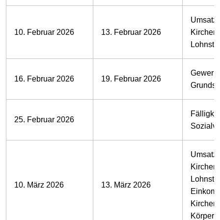
Umsatzs
10. Februar 2026
13. Februar 2026
Kirchens
Lohnste
Gewerbe
16. Februar 2026
19. Februar 2026
Grundst
Fälligkei
25. Februar 2026
Sozialv
Umsatzs
Kirchens
Lohnste
10. März 2026
13. März 2026
Einkomm
Kirchens
Körpersc